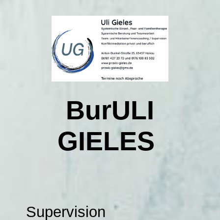
Startseite
Kontakt
BurULI
Über mich
GIELES
Was heißt systemisches Arbeiten
Was bedeutet Konfliktmediation privat und beruflich
Supervision