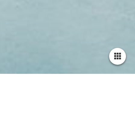
Cookie-Einstellungen
Diese Webseite verwendet Cookies, um Besuchern ein optimales
Nutzererlebnis zu bieten. Bestimmte Inhalte von Drittanbietern werden
nur angezeigt, wenn die entsprechende Option aktiviert ist. Die
Datenverarbeitung kann dann auch in einem Drittland erfolgen.
Weitere Informationen hierzu in der Datenschutzerklärung.
Technisch notwendige
Diese Cookies sind zum Betrieb der Webseite notwendig, z.B. zum
Schutz vor Hackerangriffen und zur Gewährleistung eines
konsistenten und der Nachfrage angepassten Erscheinungsbilds der