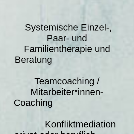
Meine Beratungsangebote
Systemische Einzel-,
Meine Qualifikationen in der Übersicht
Paar- und
Familientherapie und
Referenzen und Kooperationspartner
Beratung
Alltagstipps für Zuhause
Teamcoaching /
Mitarbeiter*innen-
Rückruf-Service
Coaching
Konfliktmediation
Datenschutzrichtlinien