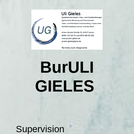
Startseite
Kontakt
BurULI
Über mich
GIELES
Was heißt systemisches Arbeiten
Was bedeutet Konfliktmediation privat und beruflich
Supervision