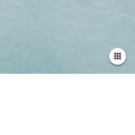
Cookie-Einstellungen
Diese Webseite verwendet Cookies, um Besuchern ein optimales
Nutzererlebnis zu bieten. Bestimmte Inhalte von Drittanbietern werden
nur angezeigt, wenn die entsprechende Option aktiviert ist. Die
Datenverarbeitung kann dann auch in einem Drittland erfolgen.
Weitere Informationen hierzu in der Datenschutzerklärung.
Technisch notwendige
Diese Cookies sind zum Betrieb der Webseite notwendig, z.B. zum
Schutz vor Hackerangriffen und zur Gewährleistung eines
konsistenten und der Nachfrage angepassten Erscheinungsbilds der