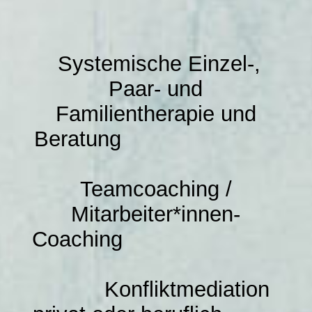
Meine Beratungsangebote
Systemische Einzel-,
Meine Qualifikationen in der Übersicht
Paar- und
Familientherapie und
Referenzen und Kooperationspartner
Beratung
Alltagstipps für Zuhause
Teamcoaching /
Mitarbeiter*innen-
Rückruf-Service
Coaching
Konfliktmediation
Datenschutzrichtlinien